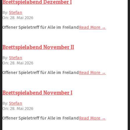
Brettspielabend Dezember I
2026-
By:
Stefan
05-
On:
28. Mai 2026
28
Offener Spieletreff für Alle im Freiland
Read More →
Brettspielabend November II
2026-
By:
Stefan
05-
On:
28. Mai 2026
28
Offener Spieletreff für Alle im Freiland
Read More →
Brettspielabend November I
2026-
By:
Stefan
05-
On:
28. Mai 2026
28
Offener Spieletreff für Alle im Freiland
Read More →