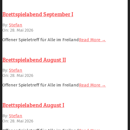
Brettspielabend September I
2026-
By:
Stefan
05-
On:
28. Mai 2026
28
Offener Spieletreff für Alle im Freiland
Read More →
Brettspielabend August II
2026-
By:
Stefan
05-
On:
28. Mai 2026
28
Offener Spieletreff für Alle im Freiland
Read More →
Brettspielabend August I
2026-
By:
Stefan
05-
On:
28. Mai 2026
28