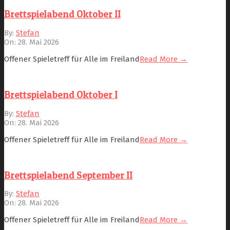
Brettspielabend Oktober II
2026-
By:
Stefan
05-
On:
28. Mai 2026
28
Offener Spieletreff für Alle im Freiland
Read More →
Brettspielabend Oktober I
2026-
By:
Stefan
05-
On:
28. Mai 2026
28
Offener Spieletreff für Alle im Freiland
Read More →
Brettspielabend September II
2026-
By:
Stefan
05-
On:
28. Mai 2026
28
Offener Spieletreff für Alle im Freiland
Read More →