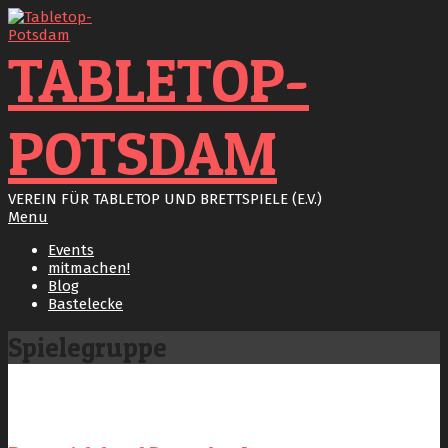
Skip
to
content
TABLETOP-
POTSDAM
VEREIN FÜR TABLETOP UND BRETTSPIELE (E.V.)
Primary
Menu
Navigation
Events
Menu
mitmachen!
Blog
Bastelecke
Spielegruppe