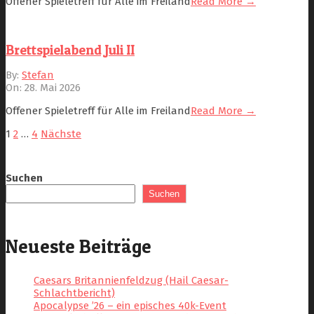
Offener Spieletreff für Alle im Freiland
Read More →
Brettspielabend Juli II
2026-
By:
Stefan
05-
On:
28. Mai 2026
28
Offener Spieletreff für Alle im Freiland
Read More →
Seitennummerierung
1
2
…
4
Nächste
der
Suchen
Beiträge
Suchen
Neueste Beiträge
Caesars Britannienfeldzug (Hail Caesar-
Schlachtbericht)
Apocalypse ’26 – ein episches 40k-Event