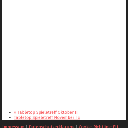
«
Tabletop Spieletreff Oktober II
Tabletop Spieletreff November I
»
Impressum
|
Datenschutzerklärung
|
Cookie-Richtlinie EU