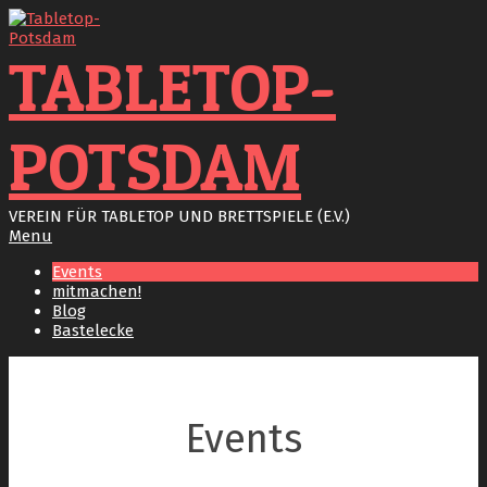
Skip
to
content
TABLETOP-
POTSDAM
VEREIN FÜR TABLETOP UND BRETTSPIELE (E.V.)
Primary
Menu
Navigation
Events
Menu
mitmachen!
Blog
Bastelecke
Events