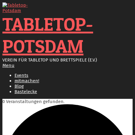
Skip
to
content
TABLETOP-
POTSDAM
VEREIN FÜR TABLETOP UND BRETTSPIELE (E.V.)
Primary
Menu
Navigation
Events
Menu
mitmachen!
Blog
Bastelecke
0 Veranstaltungen gefunden.