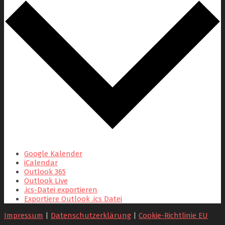
Google Kalender
iCalendar
Outlook 365
Outlook Live
.ics-Datei exportieren
Exportiere Outlook .ics Datei
Impressum
|
Datenschutzerklärung
|
Cookie-Richtlinie EU