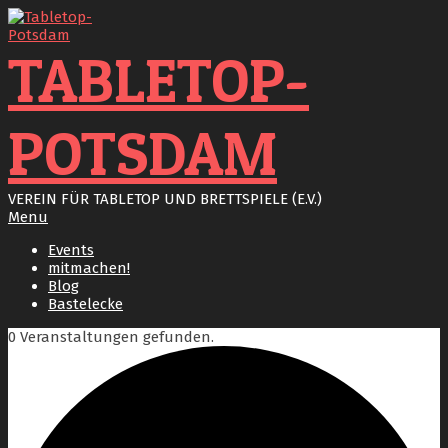
Skip
to
content
TABLETOP-
POTSDAM
VEREIN FÜR TABLETOP UND BRETTSPIELE (E.V.)
Primary
Menu
Navigation
Events
Menu
mitmachen!
Blog
Bastelecke
0 Veranstaltungen gefunden.