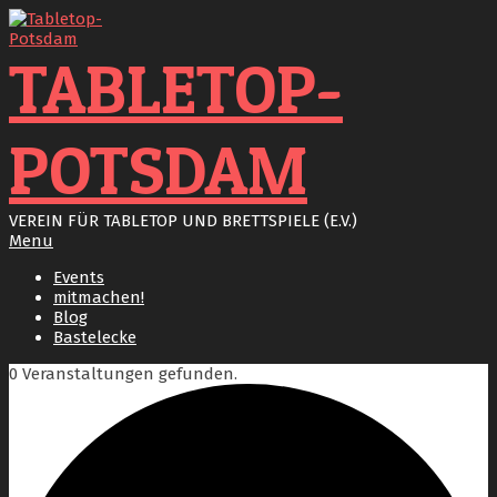
Skip
to
content
TABLETOP-
POTSDAM
VEREIN FÜR TABLETOP UND BRETTSPIELE (E.V.)
Primary
Menu
Navigation
Events
Menu
mitmachen!
Blog
Bastelecke
0 Veranstaltungen gefunden.