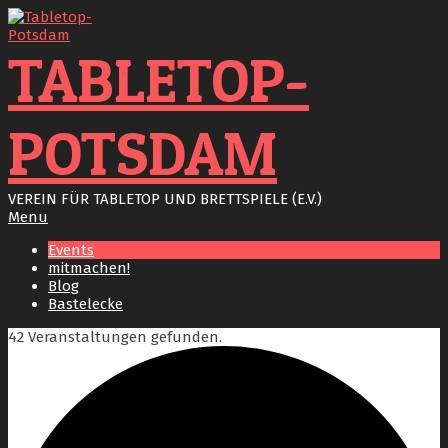
Skip
to
content
TABLETOP-
POTSDAM
VEREIN FÜR TABLETOP UND BRETTSPIELE (E.V.)
Primary
Menu
Navigation
Events
Menu
mitmachen!
Blog
Bastelecke
42 Veranstaltungen gefunden.