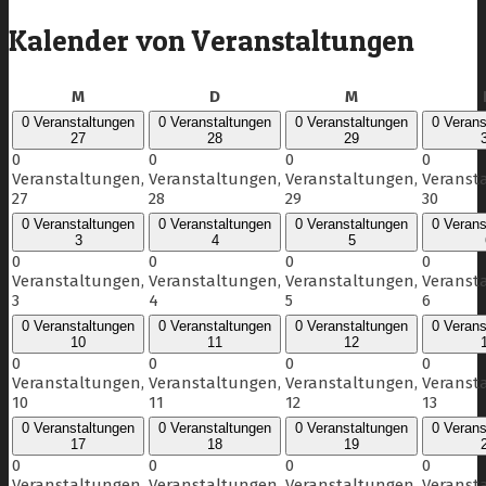
Kalender von Veranstaltungen
Montag
Dienstag
Mittwoch
M
D
M
0 Veranstaltungen
0 Veranstaltungen
0 Veranstaltungen
0 Verans
27
28
29
0
0
0
0
Veranstaltungen,
Veranstaltungen,
Veranstaltungen,
Veranst
27
28
29
30
0 Veranstaltungen
0 Veranstaltungen
0 Veranstaltungen
0 Verans
3
4
5
0
0
0
0
Veranstaltungen,
Veranstaltungen,
Veranstaltungen,
Veranst
3
4
5
6
0 Veranstaltungen
0 Veranstaltungen
0 Veranstaltungen
0 Verans
10
11
12
0
0
0
0
Veranstaltungen,
Veranstaltungen,
Veranstaltungen,
Veranst
10
11
12
13
0 Veranstaltungen
0 Veranstaltungen
0 Veranstaltungen
0 Verans
17
18
19
0
0
0
0
Veranstaltungen,
Veranstaltungen,
Veranstaltungen,
Veranst