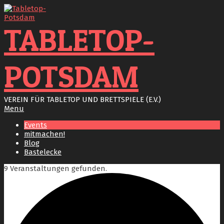
Skip
to
content
TABLETOP-
POTSDAM
VEREIN FÜR TABLETOP UND BRETTSPIELE (E.V.)
Primary
Menu
Navigation
Events
Menu
mitmachen!
Blog
Bastelecke
9 Veranstaltungen gefunden.