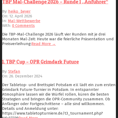
TBP Mal-Challenge 2026 – Runde 1 „Anführer“
2026-
By:
heiko_beyer
04-
On:
12. April 2026
12
In:
Mal-Wettbewerbe
With:
0 Comments
Die TBP-Mal-Challenge 2026 läuft vier Runden mit je drei
Monaten Mal-Zeit: Heute war die feierliche Präsentation und
Preisverleihung:
Read More →
1. TBP Cup – OPR Grimdark Future
2024-
By:
Stefan
12-
On:
26. Dezember 2024
26
Der Tabletop- und Brettspiel Potsdam e.V. lädt ein zum ersten
Grimdark Future-Turnier in Potsdam. In entspannter
Atmosphäre lassen wir die Würfel rollen, küren die besten
Strategien und bringen die OPR-Community zusammen. Ob
Anfänger oder Fortgeschrittene – alle sind willkommen.
Details und Anmeldung unter:
https://www.tabletopturniere.de/t3_tournament.php?