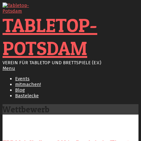
Skip
to
content
TABLETOP-
POTSDAM
VEREIN FÜR TABLETOP UND BRETTSPIELE (E.V.)
Primary
Menu
Navigation
Events
Menu
mitmachen!
Blog
Bastelecke
Wettbewerb