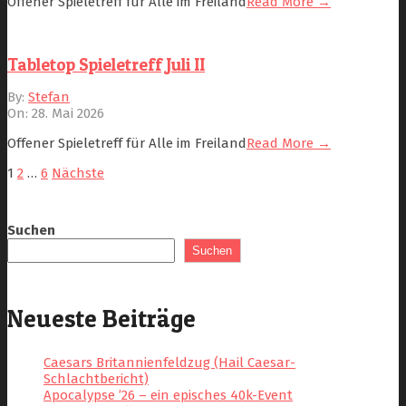
Offener Spieletreff für Alle im Freiland
Read More →
Tabletop Spieletreff Juli II
2026-
By:
Stefan
05-
On:
28. Mai 2026
28
Offener Spieletreff für Alle im Freiland
Read More →
Seitennummerierung
1
2
…
6
Nächste
der
Suchen
Beiträge
Suchen
Neueste Beiträge
Caesars Britannienfeldzug (Hail Caesar-
Schlachtbericht)
Apocalypse ’26 – ein episches 40k-Event