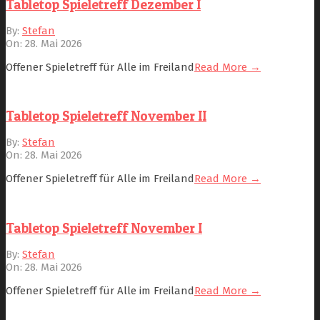
Tabletop Spieletreff Dezember I
2026-
By:
Stefan
05-
On:
28. Mai 2026
28
Offener Spieletreff für Alle im Freiland
Read More →
Tabletop Spieletreff November II
2026-
By:
Stefan
05-
On:
28. Mai 2026
28
Offener Spieletreff für Alle im Freiland
Read More →
Tabletop Spieletreff November I
2026-
By:
Stefan
05-
On:
28. Mai 2026
28
Offener Spieletreff für Alle im Freiland
Read More →