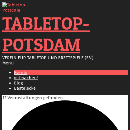
Skip
to
content
TABLETOP-
POTSDAM
VEREIN FÜR TABLETOP UND BRETTSPIELE (E.V.)
Primary
Menu
Navigation
Events
Menu
mitmachen!
Blog
Bastelecke
12 Veranstaltungen gefunden.