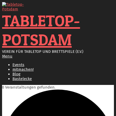
Skip
to
content
TABLETOP-
POTSDAM
VEREIN FÜR TABLETOP UND BRETTSPIELE (E.V.)
Primary
Menu
Navigation
Events
Menu
mitmachen!
Blog
Bastelecke
0 Veranstaltungen gefunden.