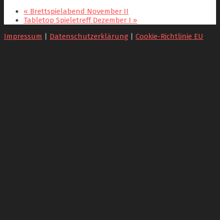
«
Brettspielabend November II
Tabletop Spieletreff Dezember I
»
Impressum
|
Datenschutzerklärung
|
Cookie-Richtlinie EU