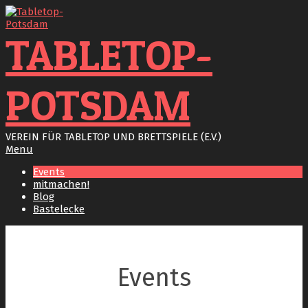
Skip
to
content
TABLETOP-
POTSDAM
VEREIN FÜR TABLETOP UND BRETTSPIELE (E.V.)
Primary
Menu
Navigation
Events
Menu
mitmachen!
Blog
Bastelecke
Events